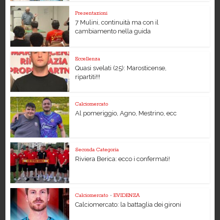
Presentazioni
7 Mulini, continuità ma con il
cambiamento nella guida
Eccellenza
Quasi svelati (25): Marosticense,
ripartiti!!!
Calciomercato
Al pomeriggio, Agno, Mestrino, ecc
Seconda Categoria
Riviera Berica: ecco i confermati!
Calciomercato
•
EVIDENZA
Calciomercato: la battaglia dei gironi