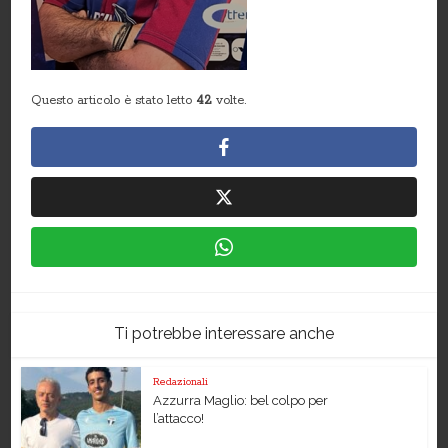
Questo articolo è stato letto
42
volte.
Ti potrebbe interessare anche
Redazionali
Azzurra Maglio: bel colpo per
l’attacco!