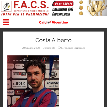
Costa Alberto
Da
28 Giugno 2025
Commenta
Federico Formisano