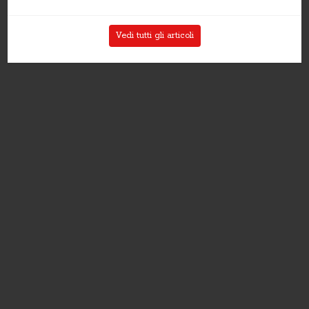
Vedi tutti gli articoli