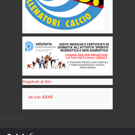
Registrati al Sito
siti non AAMS
Visualizzazioni: