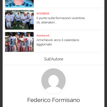
EVIDENZA
Il punto sulle formazioni vicentine:
ds, allenatori...
Amichevoli
Amichevoli: ecco il calendario
aggiornato
Sull'Autore
Federico Formisano