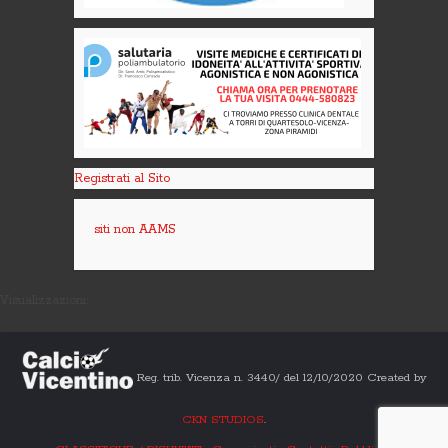
Registrati al Sito
siti non AAMS
Visualizzazioni:
Reg. trib. Vicenza n. 3440/ del 12/10/2020 Created by
CKN STUDIOS
.