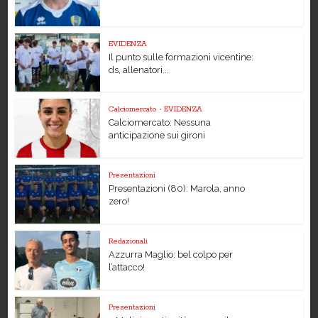
EVIDENZA
Il punto sulle formazioni vicentine:
ds, allenatori...
Calciomercato
•
EVIDENZA
Calciomercato: Nessuna
anticipazione sui gironi
Presentazioni
Presentazioni (80): Marola, anno
zero!
Redazionali
Azzurra Maglio: bel colpo per
l’attacco!
Presentazioni