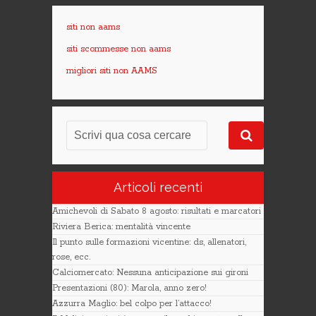
siti non aams
siti scommesse non aams
migliori siti non AAMS
Articoli recenti
Amichevoli di Sabato 8 agosto: risultati e marcatori
Riviera Berica: mentalità vincente
Il punto sulle formazioni vicentine: ds, allenatori,
rose, ecc.
Calciomercato: Nessuna anticipazione sui gironi
Presentazioni (80): Marola, anno zero!
Azzurra Maglio: bel colpo per l’attacco!