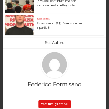
7 Mulini, continuità ma con il
cambiamento nella guida
Eccellenza
Quasi svelati (25): Marosticense,
ripartiti!!!
Sull'Autore
Federico Formisano
Vedi tutti gli articoli