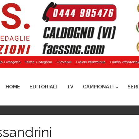
a Categoria
Terza Categoria
Giovanili
Calcio Femminile
Calcio Amatorial
HOME
EDITORIALI
TV
CAMPIONATI
SERI
ssandrini