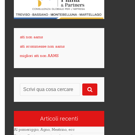
siti non aams
siti scommesse non aams
migliori siti non AAMS
Articoli recenti
Al pomeriggio, Agno, Mestrino, ecc