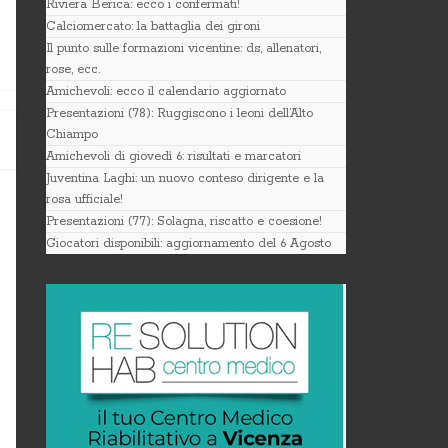
Riviera Berica: ecco i confermati!
Calciomercato: la battaglia dei gironi
Il punto sulle formazioni vicentine: ds, allenatori,
rose, ecc.
Amichevoli: ecco il calendario aggiornato
Presentazioni (78): Ruggiscono i leoni dell’Alto
Chiampo
Amichevoli di giovedì 6: risultati e marcatori
Juventina Laghi: un nuovo conteso dirigente e la
rosa ufficiale!
Presentazioni (77): Solagna, riscatto e coesione!
Giocatori disponibili: aggiornamento del 6 Agosto