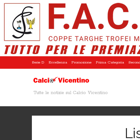
Serie D
Eccellenza
Promozione
Prima Categoria
Second
Tutte le notizie sul Calcio Vicentino
Li