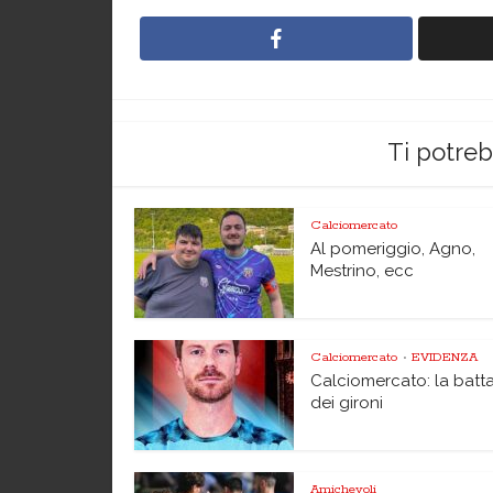
Ti potre
Calciomercato
Al pomeriggio, Agno,
Mestrino, ecc
Calciomercato
EVIDENZA
•
Calciomercato: la batta
dei gironi
Amichevoli