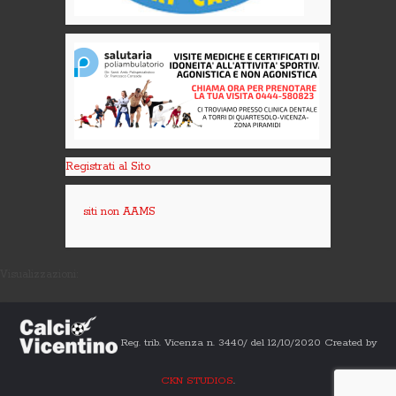
Registrati al Sito
siti non AAMS
Visualizzazioni:
Reg. trib. Vicenza n. 3440/ del 12/10/2020 Created by
CKN STUDIOS
.