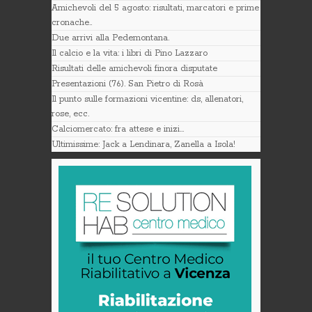
Amichevoli del 5 agosto: risultati, marcatori e prime
cronache..
Due arrivi alla Pedemontana.
Il calcio e la vita: i libri di Pino Lazzaro
Risultati delle amichevoli finora disputate
Presentazioni (76). San Pietro di Rosà
Il punto sulle formazioni vicentine: ds, allenatori,
rose, ecc.
Calciomercato: fra attese e inizi…
Ultimissime: Jack a Lendinara, Zanella a Isola!