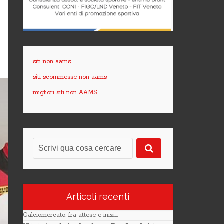
siti non aams
siti scommesse non aams
migliori siti non AAMS
Articoli recenti
Calciomercato: fra attese e inizi…