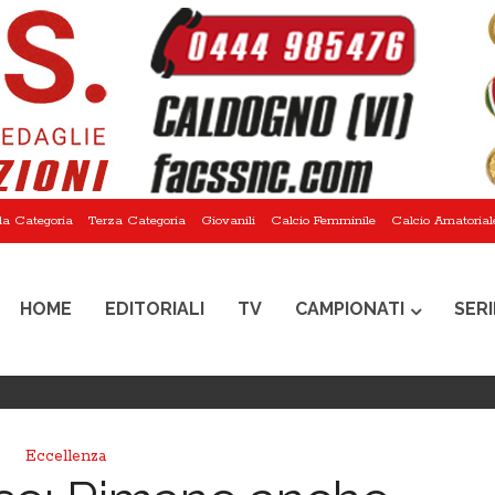
a Categoria
Terza Categoria
Giovanili
Calcio Femminile
Calcio Amatorial
HOME
EDITORIALI
TV
CAMPIONATI
SERI
Eccellenza