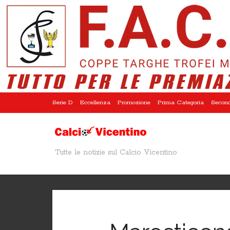
Serie D
Eccellenza
Promozione
Prima Categoria
Second
Tutte le notizie sul Calcio Vicentino