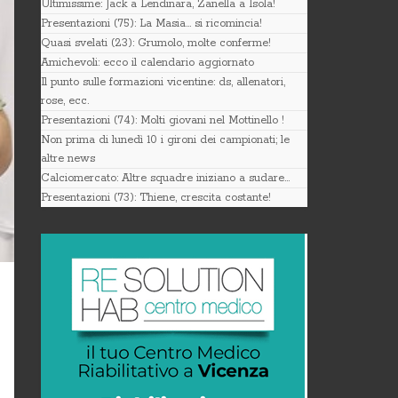
Ultimissime: Jack a Lendinara, Zanella a Isola!
Presentazioni (75): La Masia… si ricomincia!
Quasi svelati (23): Grumolo, molte conferme!
Amichevoli: ecco il calendario aggiornato
Il punto sulle formazioni vicentine: ds, allenatori,
rose, ecc.
Presentazioni (74): Molti giovani nel Mottinello !
Non prima di lunedì 10 i gironi dei campionati; le
altre news
Calciomercato: Altre squadre iniziano a sudare…
Presentazioni (73): Thiene, crescita costante!