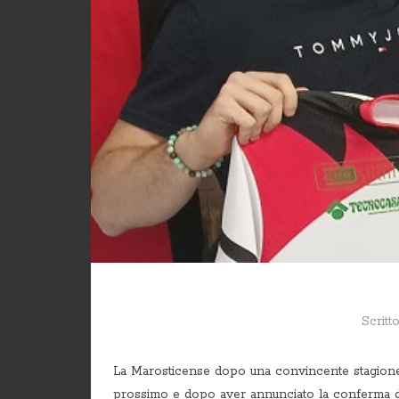
Scritt
La Marosticense dopo una convincente stagione in
prossimo e dopo aver annunciato la conferma di