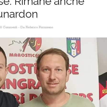
se: Rimane anche
unardon
0 Commenti
Da
Federico Formisano