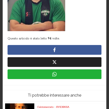
Questo articolo è stato letto
94
volte.
Ti potrebbe interessare anche
Calciomercato
•
EVIDENZA