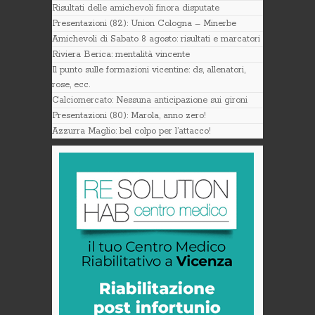
Risultati delle amichevoli finora disputate
Presentazioni (82): Union Cologna – Minerbe
Amichevoli di Sabato 8 agosto: risultati e marcatori
Riviera Berica: mentalità vincente
Il punto sulle formazioni vicentine: ds, allenatori,
rose, ecc.
Calciomercato: Nessuna anticipazione sui gironi
Presentazioni (80): Marola, anno zero!
Azzurra Maglio: bel colpo per l’attacco!