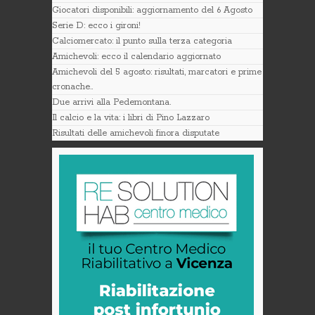
Giocatori disponibili: aggiornamento del 6 Agosto
Serie D: ecco i gironi!
Calciomercato: il punto sulla terza categoria
Amichevoli: ecco il calendario aggiornato
Amichevoli del 5 agosto: risultati, marcatori e prime
cronache..
Due arrivi alla Pedemontana.
Il calcio e la vita: i libri di Pino Lazzaro
Risultati delle amichevoli finora disputate