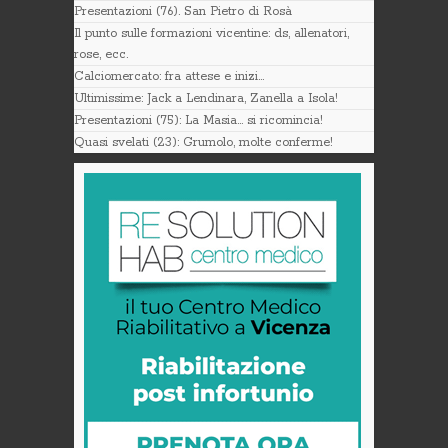
Presentazioni (76). San Pietro di Rosà
Il punto sulle formazioni vicentine: ds, allenatori,
rose, ecc.
Calciomercato: fra attese e inizi…
Ultimissime: Jack a Lendinara, Zanella a Isola!
Presentazioni (75): La Masia… si ricomincia!
Quasi svelati (23): Grumolo, molte conferme!