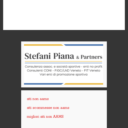
siti non aams
siti scommesse non aams
migliori siti non AAMS