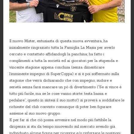
Il nuovo Mister, entusiasta di questa nuova avventura, ha
inizialmente ringraziato tutta la Famiglia La Masia per averlo
cercato e contattato affidandogli la panchina; ha fatto i
complimenti a tutta la società ed ai giocatori per la stupenda e
vincente stagione appena conclusa (senza dimenticare
l’imminente impegno di SuperCoppa) e si è poi soffermato sulla
stagione che verrà dichiarando che con impegno, sudore e
serietà senza farsi mancare un pò di divertimento (“Se si vince è
tutto più facile, ma se le cose vanno storte: testa bassa e
pedalare”, questo in sintesi il suo motto!) si proverà a soddisfare le
richieste del club convinto comunque di poter ben figurare
assieme al suo nuovo gruppo.
E per far sì che ciò possa avvenire nel modo più fattibile la
dirigenza si sta da tempo muovendo sul mercato avendo già
individuato alcune figure per ricoprire e/o rinforzare le posizioni