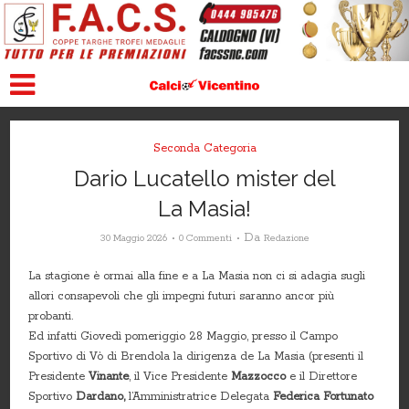
Seconda Categoria
Dario Lucatello mister del
La Masia!
Da
30 Maggio 2026
0 Commenti
Redazione
La stagione è ormai alla fine e a La Masia non ci si adagia sugli
allori consapevoli che gli impegni futuri saranno ancor più
probanti.
Ed infatti Giovedì pomeriggio 28 Maggio, presso il Campo
Sportivo di Vò di Brendola la dirigenza de La Masia (presenti il
Presidente
Vinante
, il Vice Presidente
Mazzocco
e il Direttore
Sportivo
Dardano,
l’Amministratrice Delegata
Federica Fortunato