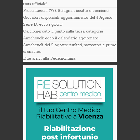
rosa ufficiale!
Presentazioni (77): Solagna, riscatto e coesione!
Giocatori disponibili: aggiornamento del 6 Agosto
Serie D: ecco i gironi!
Calciomercato: il punto sulla terza categoria
Amichevoli: ecco il calendario aggiornato
Amichevoli del 5 agosto: risultati, marcatori e prime
cronache..
Due arrivi alla Pedemontana.