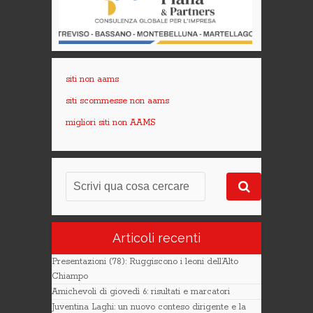
siti non aams
siti scommesse non aams
migliori siti non AAMS
Articoli recenti
Presentazioni (78): Ruggiscono i leoni dell’Alto
Chiampo
Amichevoli di giovedì 6: risultati e marcatori
Juventina Laghi: un nuovo conteso dirigente e la