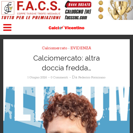
Calciomercato
EVIDENZA
•
Calciomercato: altra
doccia fredda…
Da
1 Giugno 2026
0 Commenti
Federico Formisano