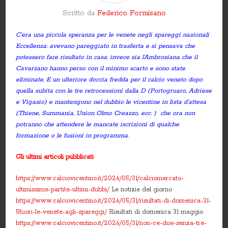
Scritto da
Federico Formisano
C’era una piccola speranza per le venete negli spareggi nazionali
Eccellenza: avevano pareggiato in trasferta e si pensava che
potessero fare risultato in casa: invece sia l’Ambrosiana che il
Cavarzano hanno perso con il minimo scarto e sono state
eliminate. E un ulteriore doccia fredda per il calcio veneto dopo
quella subita con le tre retrocessioni dalla D (Portogruaro, Adriese
e Vigasio) e mantengono nel dubbio le vicentine in lista d’attesa
(Thiene, Summania, Union Olmo Creazzo, ecc. ) che ora non
potranno che attendere le mancate iscrizioni di qualche
formazione o le fusioni in programma.
Gli ultimi articoli pubblicati
https://www.calciovicentino.it/2026/05/31/calciomercato-
ultimissime-partite-ultimi-dubbi/
Le notizie del giorno
https://www.calciovicentino.it/2026/05/31/risultati-di-domenica-31-
5fuori-le-venete-agli-spareggi/
Risultati di domenica 31 maggio
https://www.calciovicentino.it/2026/05/31/non-ce-due-senza-tre-