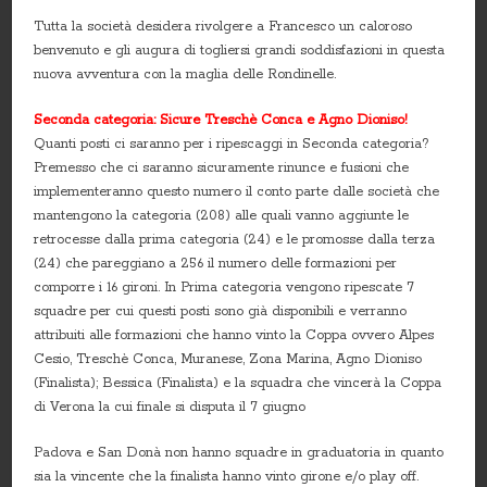
Tutta la società desidera rivolgere a Francesco un caloroso
benvenuto e gli augura di togliersi grandi soddisfazioni in questa
nuova avventura con la maglia delle Rondinelle.
Seconda categoria: Sicure Treschè Conca e Agno Dioniso!
Quanti posti ci saranno per i ripescaggi in Seconda categoria?
Premesso che ci saranno sicuramente rinunce e fusioni che
implementeranno questo numero il conto parte dalle società che
mantengono la categoria (208) alle quali vanno aggiunte le
retrocesse dalla prima categoria (24) e le promosse dalla terza
(24) che pareggiano a 256 il numero delle formazioni per
comporre i 16 gironi. In Prima categoria vengono ripescate 7
squadre per cui questi posti sono già disponibili e verranno
attribuiti alle formazioni che hanno vinto la Coppa ovvero Alpes
Cesio, Treschè Conca, Muranese, Zona Marina, Agno Dioniso
(Finalista); Bessica (Finalista) e la squadra che vincerà la Coppa
di Verona la cui finale si disputa il 7 giugno
Padova e San Donà non hanno squadre in graduatoria in quanto
sia la vincente che la finalista hanno vinto girone e/o play off.