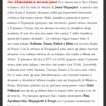
Giro d’Italia:italiani in secondo piano!
Si è chiuso ieri il Giro d’Italia
ciclistico che ha visto la vittoria di
Jonas Vingegard
e sancito una
volta di più il dominio straniero nella più importante kermesse
ciclistica del nostro paese. Nella classifica generale il primo
italiano è Piganzioli (gregario del vincitore), giunto ottavo davanti
a Damiano Caruso che ha almeno ha vinto la classifica degli
scalatori. E non era mai successo che i primi 7 della classifica
generale fossero stranieri! Le ventuno tappe hanno visto 4
successi italiani:
Ballerini, Ganna, Bettiol e Milan
nel circuito finale
di Roma. Con la vittoria di Vingegard sono dieci gli ultimi vincitori
stranieri (con l’ultima vittoria di un italiano che risale a Nibali nel
2016!). E pensare che fra il 1997 e il 2008 quando vinse Contador
erano stati solo italiani i vincitori del nostro tour (Gotti , Savoldelli
e Simoni due volte, Pantani, Cunego, Basso e Di Luca una volta)
Poi ci sono stati gli anni dell’alternanza con corridori italiani e
stranieri a divedersi l’ultima maglia rosa sui traguardi di Milano e
Roma. Avevamo puntato su un giovane emergente come
Giulio
Pellizzari
ma alcuni problemi fisici lo hanno fatto arrivare con 46’
di ritardo. Poi bisogna sperare che i talenti emergenti (
Finn,
Agostinacchio, Magagnotti e Borgo,
ecc) possano mantenere le