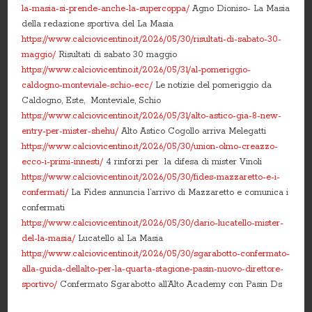
la-masia-si-prende-anche-la-supercoppa/
Agno Dioniso- La Masia
della redazione sportiva del La Masia
https://www.calciovicentino.it/2026/05/30/risultati-di-sabato-30-
maggio/
Risultati di sabato 30 maggio
https://www.calciovicentino.it/2026/05/31/al-pomeriggio-
caldogno-monteviale-schio-ecc/
Le notizie del pomeriggio da
Caldogno, Este, Monteviale, Schio
https://www.calciovicentino.it/2026/05/31/alto-astico-gia-8-new-
entry-per-mister-shehu/
Alto Astico Cogollo arriva Melegatti
https://www.calciovicentino.it/2026/05/30/union-olmo-creazzo-
ecco-i-primi-innesti/
4 rinforzi per la difesa di mister Vinoli
https://www.calciovicentino.it/2026/05/30/fides-mazzaretto-e-i-
confermati/
La Fides annuncia l’arrivo di Mazzaretto e comunica i
confermati
https://www.calciovicentino.it/2026/05/30/dario-lucatello-mister-
del-la-masia/
Lucatello al La Masia
https://www.calciovicentino.it/2026/05/30/sgarabotto-confermato-
alla-guida-dellalto-per-la-quarta-stagione-pasin-nuovo-direttore-
sportivo/
Confermato Sgarabotto all’Alto Academy con Pasin Ds