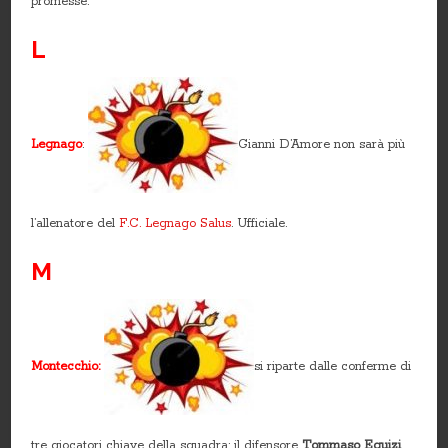
promesse.
L
Legnago
:
Gianni D’Amore non sarà più
l’allenatore del
F.C. Legnago Salus
. Ufficiale.
M
Montecchio:
si riparte dalle conferme di
tre giocatori chiave della squadra: il difensore
Tommaso Equizi