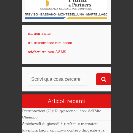
siti non aams
siti scommesse non aams
migliori siti non AAMS
Articoli recenti
Presentazioni (78): Ruggiscono i leoni dell’Alto
Chiampo
Amichevoli di giovedì 6: risultati e marcatori
Juventina Laghi: un nuovo conteso dirigente e la