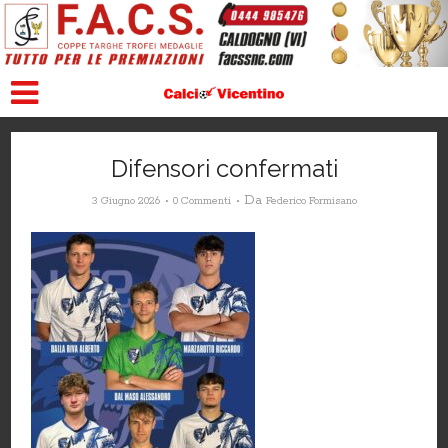
Difensori confermati
Da
3 Giugno 2026
0 Commenti
Federico Formisano