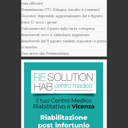
rosa ufficiale!
Presentazioni (77): Solagna, riscatto e coesione!
Giocatori disponibili: aggiornamento del 6 Agosto
Serie D: ecco i gironi!
Calciomercato: il punto sulla terza categoria
Amichevoli: ecco il calendario aggiornato
Amichevoli del 5 agosto: risultati, marcatori e prime
cronache..
Due arrivi alla Pedemontana.