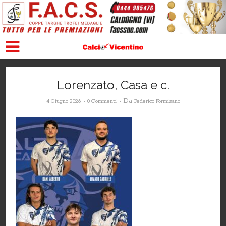
Lorenzato, Casa e c.
Da
4 Giugno 2026
0 Commenti
Federico Formisano