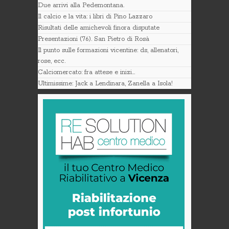
Due arrivi alla Pedemontana.
Il calcio e la vita: i libri di Pino Lazzaro
Risultati delle amichevoli finora disputate
Presentazioni (76). San Pietro di Rosà
Il punto sulle formazioni vicentine: ds, allenatori,
rose, ecc.
Calciomercato: fra attese e inizi…
Ultimissime: Jack a Lendinara, Zanella a Isola!