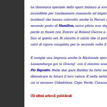
La domenica speciale dello sport italiano si avv
incredibile per l’andamento riuscendo ad impors
incidenti che hanno coinvolto anche la Ferrari 
secondo posto di
Hamilton,
unico pilota non do
perde in finale con Zverev al Roland Garros a 
fino al quinto set. Si riscatta il calcio che ci 
calci di rigore conquista per la seconda volta il 
E compie una impresa anche la Nazionale sperim
Lussemburgo poi la Grecia) con il minimo scar
Pio Esposito
. Nelle due gare Baldini ha fatto e
dimostrare in futuro il loro valore. E nella set
cui ci saranno Uzbekistan, Capo Verde, Curacao
Gli ultimi articoli pubblicati