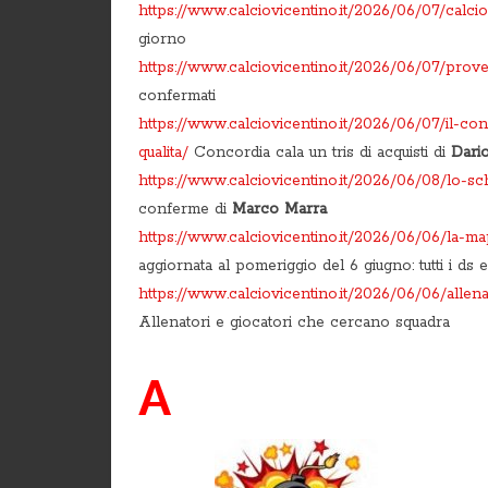
https://www.calciovicentino.it/2026/06/07/calcio
giorno
https://www.calciovicentino.it/2026/06/07/prov
confermati
https://www.calciovicentino.it/2026/06/07/il-con
qualita/
Concordia cala un tris di acquisti di
Dari
https://www.calciovicentino.it/2026/06/08/lo-sc
conferme di
Marco Marra
https://www.calciovicentino.it/2026/06/06/la-ma
aggiornata al pomeriggio del 6 giugno: tutti i ds e
https://www.calciovicentino.it/2026/06/06/allena
Allenatori e giocatori che cercano squadra
A