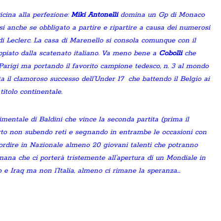
icina alla perfezione:
Miki Antonelli
domina un Gp di Monaco
i anche se obbligato a partire e ripartire a causa dei numerosi
di Leclerc. La casa di Marenello si consola comunque con il
ppiato dalla scatenato italiano. Va meno bene a
Cobolli
che
Parigi ma portando il favorito campione tedesco, n. 3 al mondo
porta il clamoroso successo dell’Under 17 che battendo il Belgio ai
titolo continentale.
entale di Baldini che vince la seconda partita (prima il
to non subendo reti e segnando in entrambe le occasioni con
sordire in Nazionale almeno 20 giovani talenti che potranno
timana che ci porterà tristemente all’apertura di un Mondiale in
 e Iraq ma non l’Italia, almeno ci rimane la speranza…