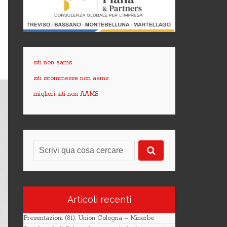
siti non aams
siti scommesse non aams
migliori siti non AAMS
Articoli recenti
Presentazioni (81): Union Cologna – Minerbe