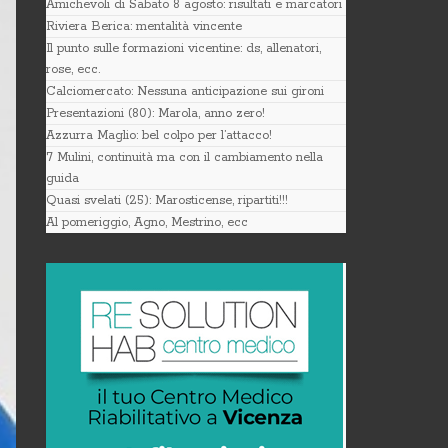
Amichevoli di Sabato 8 agosto: risultati e marcatori
Riviera Berica: mentalità vincente
Il punto sulle formazioni vicentine: ds, allenatori,
rose, ecc.
Calciomercato: Nessuna anticipazione sui gironi
Presentazioni (80): Marola, anno zero!
Azzurra Maglio: bel colpo per l’attacco!
7 Mulini, continuità ma con il cambiamento nella
guida
Quasi svelati (25): Marosticense, ripartiti!!!
Al pomeriggio, Agno, Mestrino, ecc