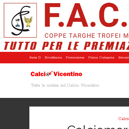
Serie D
Eccellenza
Promozione
Prima Categoria
Second
Tutte le notizie sul Calcio Vicentino
Calci