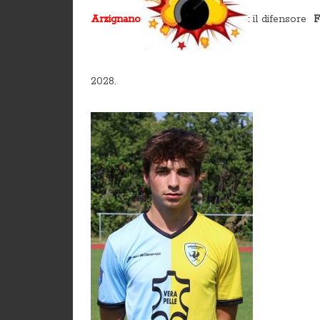
Arzignano
:
il difensore
F
2028.