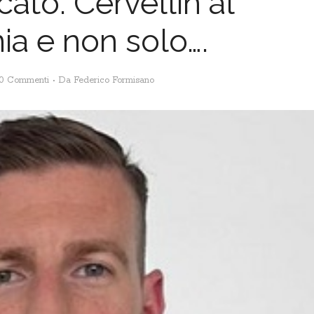
ato: Cervellin al
a e non solo….
0 Commenti
Da
Federico Formisano