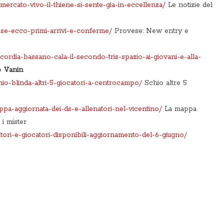
mercato-vivo-il-thiene-si-sente-gia-in-eccellenza/
Le notizie del
ese-ecco-primi-arrivi-e-conferme/
Provese: New entry e
cordia-bassano-cala-il-secondo-tris-spazio-ai-giovani-e-alla-
o Vanin
hio-blinda-altri-5-giocatori-a-centrocampo/
Schio altre 5
ppa-aggiornata-dei-ds-e-allenatori-nel-vicentino/
La mappa
 i mister
tori-e-giocatori-disponibili-aggiornamento-del-6-giugno/