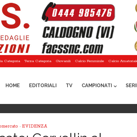
a Categoria
Terza Categoria
Giovanili
Calcio Femminile
Calcio Amatorial
HOME
EDITORIALI
TV
CAMPIONATI
SERI
omercato
EVIDENZA
•