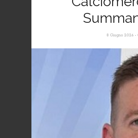
Calciomerc
Summani
8 Giugno 2026