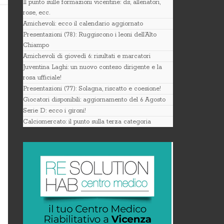
Il punto sulle formazioni vicentine: ds, allenatori,
rose, ecc.
Amichevoli: ecco il calendario aggiornato
Presentazioni (78): Ruggiscono i leoni dell’Alto
Chiampo
Amichevoli di giovedì 6: risultati e marcatori
Juventina Laghi: un nuovo conteso dirigente e la
rosa ufficiale!
Presentazioni (77): Solagna, riscatto e coesione!
Giocatori disponibili: aggiornamento del 6 Agosto
Serie D: ecco i gironi!
Calciomercato: il punto sulla terza categoria