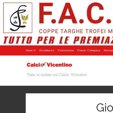
Serie D
Eccellenza
Promozione
Prima Categoria
Second
Tutte le notizie sul Calcio Vicentino
Gio