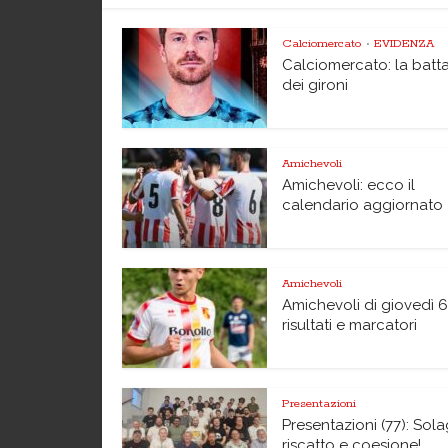
Calciomercato
EVIDENZA
•
Calciomercato: la batta
dei gironi
Amichevoli
Amichevoli: ecco il
calendario aggiornato
Amichevoli
Amichevoli di giovedì 6
risultati e marcatori
Presentazioni
Presentazioni (77): Sol
riscatto e coesione!