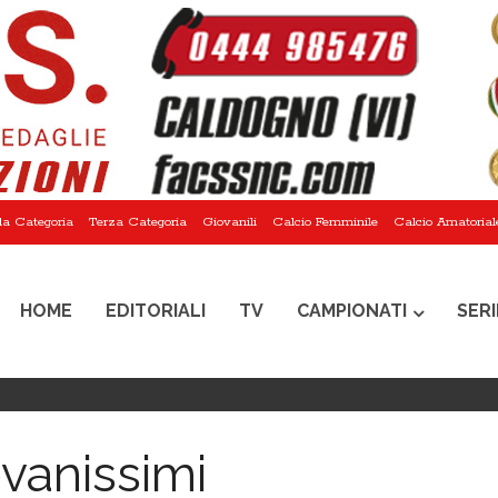
a Categoria
Terza Categoria
Giovanili
Calcio Femminile
Calcio Amatorial
HOME
EDITORIALI
TV
CAMPIONATI
SERI
vanissimi