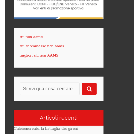
siti non aams
siti scommesse non aams
migliori siti non AAMS
Articoli recenti
Calciomercato: la battaglia dei gironi