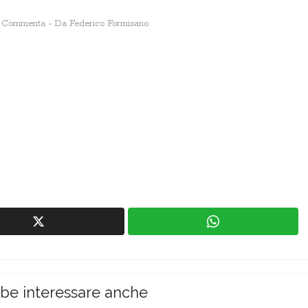
Commenta
Da
Federico Formisano
bbe interessare anche