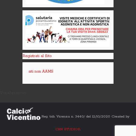
Registrati al Sito
siti non AAMS
Visualizzazioni:
Reg. trib. Vicenza n. 3440/ del 12/10/2020 Created by
CKN STUDIOS
.