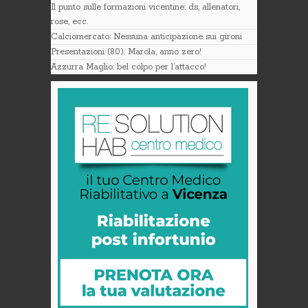
Il punto sulle formazioni vicentine: ds, allenatori,
rose, ecc.
Calciomercato: Nessuna anticipazione sui gironi
Presentazioni (80): Marola, anno zero!
Azzurra Maglio: bel colpo per l’attacco!