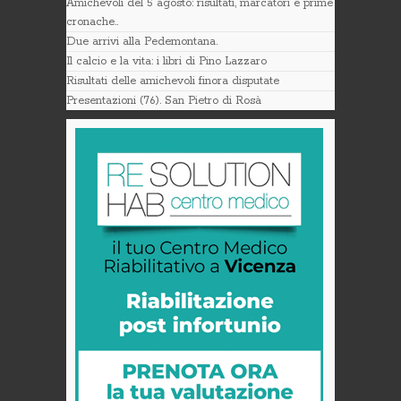
Amichevoli del 5 agosto: risultati, marcatori e prime
cronache..
Due arrivi alla Pedemontana.
Il calcio e la vita: i libri di Pino Lazzaro
Risultati delle amichevoli finora disputate
Presentazioni (76). San Pietro di Rosà