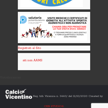
Registrati al Sito
siti non AAMS
Visualizzazioni:
Reg. trib. Vicenza n. 3440/ del 12/10/2020 Created by
CKN STUDIOS
.