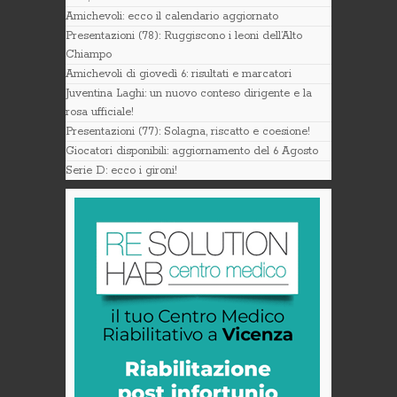
Amichevoli: ecco il calendario aggiornato
Presentazioni (78): Ruggiscono i leoni dell’Alto
Chiampo
Amichevoli di giovedì 6: risultati e marcatori
Juventina Laghi: un nuovo conteso dirigente e la
rosa ufficiale!
Presentazioni (77): Solagna, riscatto e coesione!
Giocatori disponibili: aggiornamento del 6 Agosto
Serie D: ecco i gironi!