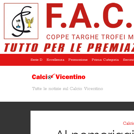
Serie D
Eccellenza
Promozione
Prima Categoria
Second
Tutte le notizie sul Calcio Vicentino
Calci