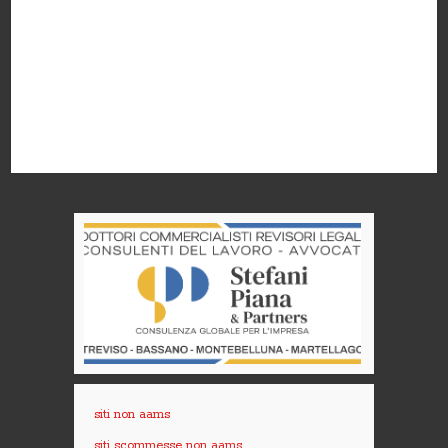
siti non aams
siti scommesse non aams