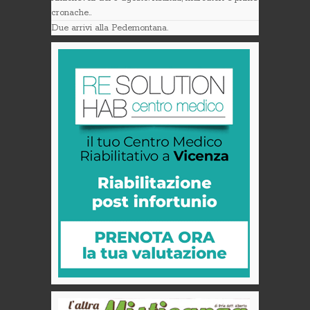
cronache..
Due arrivi alla Pedemontana.