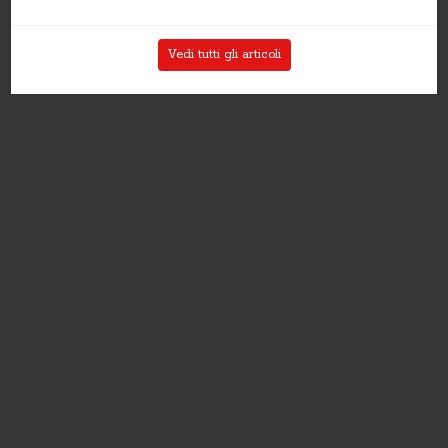
Vedi tutti gli articoli