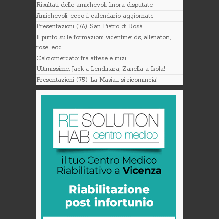
Risultati delle amichevoli finora disputate
Amichevoli: ecco il calendario aggiornato
Presentazioni (76). San Pietro di Rosà
Il punto sulle formazioni vicentine: ds, allenatori,
rose, ecc.
Calciomercato: fra attese e inizi…
Ultimissime: Jack a Lendinara, Zanella a Isola!
Presentazioni (75): La Masia… si ricomincia!