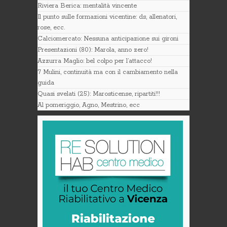
Riviera Berica: mentalità vincente
Il punto sulle formazioni vicentine: ds, allenatori,
rose, ecc.
Calciomercato: Nessuna anticipazione sui gironi
Presentazioni (80): Marola, anno zero!
Azzurra Maglio: bel colpo per l’attacco!
7 Mulini, continuità ma con il cambiamento nella
guida
Quasi svelati (25): Marosticense, ripartiti!!!
Al pomeriggio, Agno, Mestrino, ecc