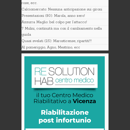
rose, ecc.
Calciomercato: Nessuna anticipazione sui gironi
Presentazioni (80): Marola, anno zero!
Azzurra Maglio: bel colpo per l’attacco!
7 Mulini, continuità ma con il cambiamento nella
guida
Quasi svelati (25): Marosticense, ripartiti!!!
Al pomeriggio, Agno, Mestrino, ecc