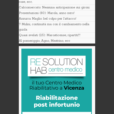
rose, ecc.
Calciomercato: Nessuna anticipazione sui gironi
Presentazioni (80): Marola, anno zero!
Azzurra Maglio: bel colpo per l’attacco!
7 Mulini, continuità ma con il cambiamento nella
guida
Quasi svelati (25): Marosticense, ripartiti!!!
Al pomeriggio, Agno, Mestrino, ecc