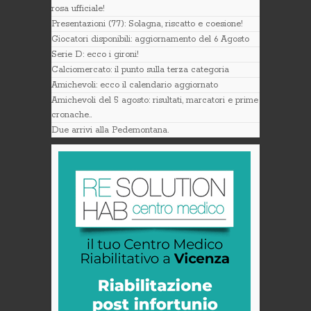
rosa ufficiale!
Presentazioni (77): Solagna, riscatto e coesione!
Giocatori disponibili: aggiornamento del 6 Agosto
Serie D: ecco i gironi!
Calciomercato: il punto sulla terza categoria
Amichevoli: ecco il calendario aggiornato
Amichevoli del 5 agosto: risultati, marcatori e prime
cronache..
Due arrivi alla Pedemontana.