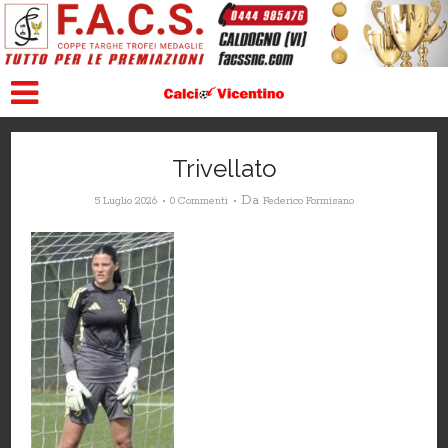
Trivellato
Da
5 Luglio 2026
0 Commenti
Federico Formisano