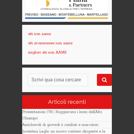
siti non aams
siti scommesse non aams
migliori siti non AAMS
Articoli recenti
Presentazioni (78): Ruggiscono i leoni dell’Alto
Chiampo
Amichevoli di giovedì 6: risultati e marcatori
Juventina Laghi: un nuovo conteso dirigente e la