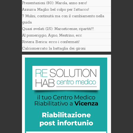
Presentazioni (80): Marola, anno zero!
Azzurra Maglio: bel colpo per l’attacco!
7 Mulini, continuità ma con il cambiamento nella
guida
Quasi svelati (25): Marosticense, ripartiti!!!
Al pomeriggio, Agno, Mestrino, ecc
Riviera Berica: ecco i confermati!
Calciomercato: la battaglia dei gironi