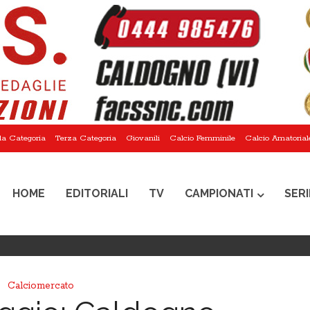
a Categoria
Terza Categoria
Giovanili
Calcio Femminile
Calcio Amatorial
HOME
EDITORIALI
TV
CAMPIONATI
SERI
Calciomercato