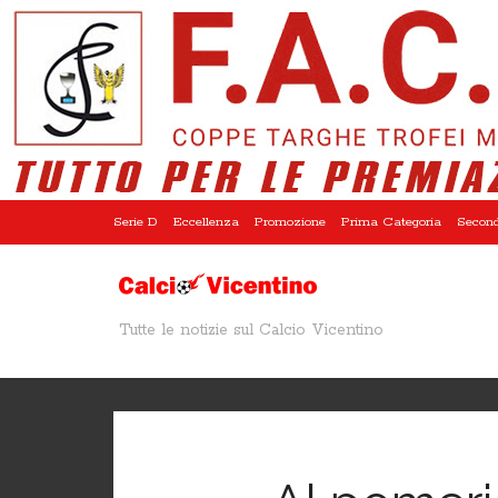
Serie D
Eccellenza
Promozione
Prima Categoria
Second
Tutte le notizie sul Calcio Vicentino