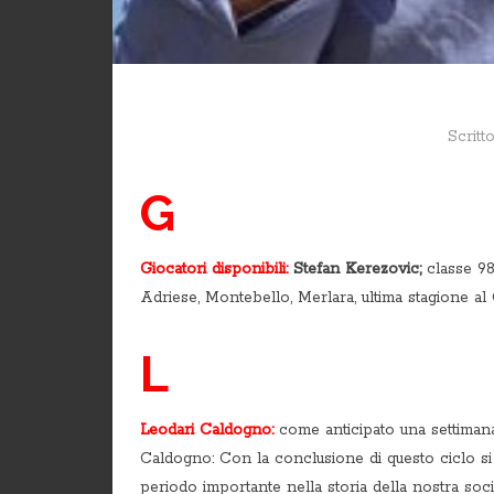
Scritt
G
Giocatori disponibili:
Stefan Kerezovic;
classe 98;
Adriese, Montebello, Merlara, ultima stagione 
L
Leodari Caldogno:
come anticipato una settimana f
Caldogno: Con la conclusione di questo ciclo s
periodo importante nella storia della nostra soci