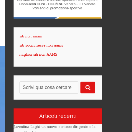
siti non aams
siti scommesse non aams
migliori siti non AAMS
Articoli recenti
Juventina Laghi: un nuovo conteso dirigente e la