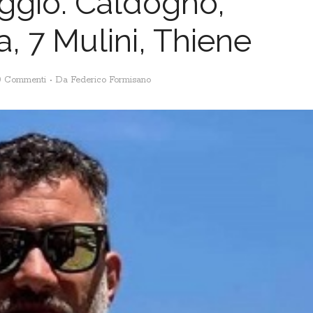
ggio: Caldogno,
 7 Mulini, Thiene
0 Commenti
Da
Federico Formisano