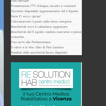
rosa ufficiale!
Presentazioni (77): Solagna, riscatto e coesione!
Giocatori disponibili: aggiornamento del 6 Agosto
Serie D: ecco i gironi!
Calciomercato: il punto sulla terza categoria
Amichevoli: ecco il calendario aggiornato
Amichevoli del 5 agosto: risultati, marcatori e prime
cronache..
Due arrivi alla Pedemontana.
Il calcio e la vita: i libri di Pino Lazzaro
Risultati delle amichevoli finora disputate