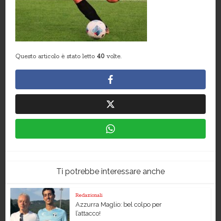
Questo articolo è stato letto
40
volte.
Ti potrebbe interessare anche
Redazionali
Azzurra Maglio: bel colpo per
l’attacco!