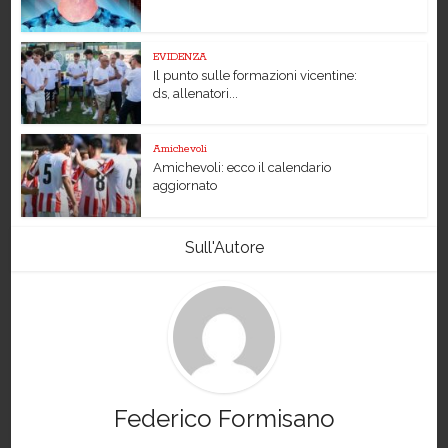
EVIDENZA
Il punto sulle formazioni vicentine:
ds, allenatori...
Amichevoli
Amichevoli: ecco il calendario
aggiornato
Sull'Autore
Federico Formisano