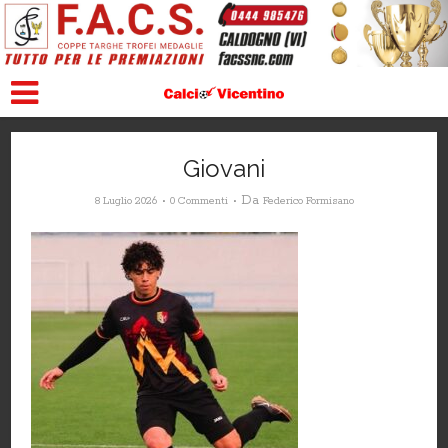
Giovani
Da
8 Luglio 2026
0 Commenti
Federico Formisano