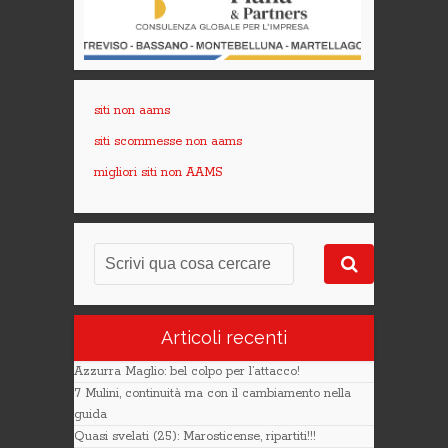
siti non aams
siti scommesse non aams
migliori siti non AAMS
Articoli recenti
Azzurra Maglio: bel colpo per l’attacco!
7 Mulini, continuità ma con il cambiamento nella
guida
Quasi svelati (25): Marosticense, ripartiti!!!