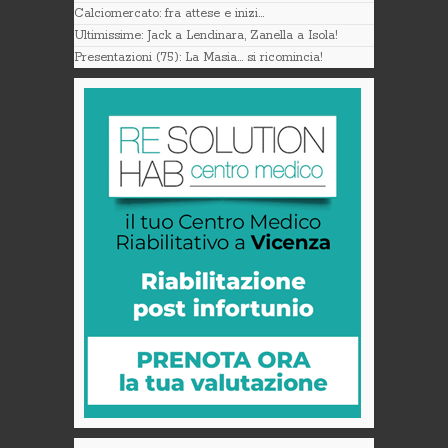
Calciomercato: fra attese e inizi…
Ultimissime: Jack a Lendinara, Zanella a Isola!
Presentazioni (75): La Masia… si ricomincia!