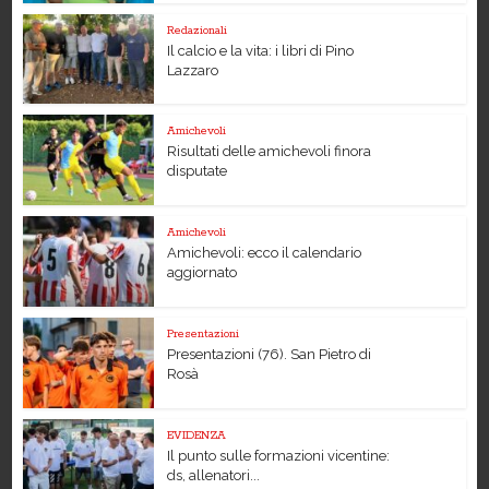
Redazionali
Il calcio e la vita: i libri di Pino
Lazzaro
Amichevoli
Risultati delle amichevoli finora
disputate
Amichevoli
Amichevoli: ecco il calendario
aggiornato
Presentazioni
Presentazioni (76). San Pietro di
Rosà
EVIDENZA
Il punto sulle formazioni vicentine:
ds, allenatori...