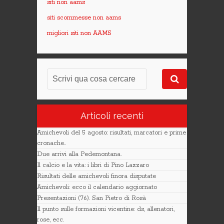
siti non aams
siti scommesse non aams
migliori siti non AAMS
Articoli recenti
Amichevoli del 5 agosto: risultati, marcatori e prime
cronache..
Due arrivi alla Pedemontana.
Il calcio e la vita: i libri di Pino Lazzaro
Risultati delle amichevoli finora disputate
Amichevoli: ecco il calendario aggiornato
Presentazioni (76). San Pietro di Rosà
Il punto sulle formazioni vicentine: ds, allenatori,
rose, ecc.