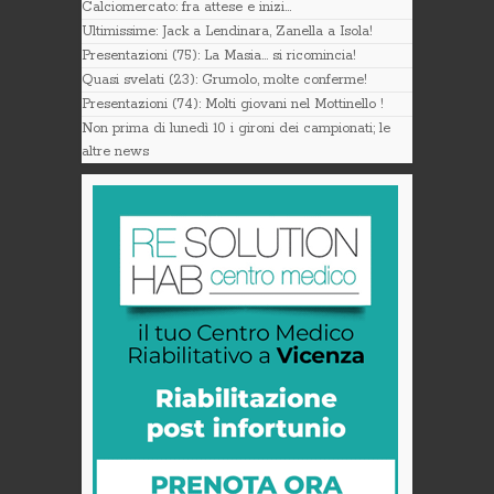
Calciomercato: fra attese e inizi…
Ultimissime: Jack a Lendinara, Zanella a Isola!
Presentazioni (75): La Masia… si ricomincia!
Quasi svelati (23): Grumolo, molte conferme!
Presentazioni (74): Molti giovani nel Mottinello !
Non prima di lunedì 10 i gironi dei campionati; le
altre news