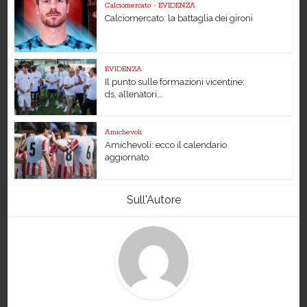
Calciomercato
•
EVIDENZA
Calciomercato: la battaglia dei gironi
EVIDENZA
Il punto sulle formazioni vicentine:
ds, allenatori...
Amichevoli
Amichevoli: ecco il calendario
aggiornato
Sull'Autore