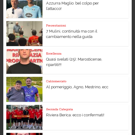
Azzurra Maglio: bel colpo per
l’attacco!
Presentazioni
7 Mulini, continuità ma con il
cambiamento nella guida
Eccellenza
Quasi svelati (25): Marosticense,
ripartiti!!!
Calciomercato
Al pomeriggio, Agno, Mestrino, ecc
Seconda Categoria
Riviera Berica: ecco i confermati!