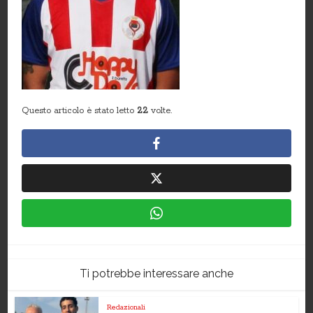
Questo articolo è stato letto
22
volte.
Ti potrebbe interessare anche
Redazionali