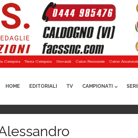
a Categoria
Terza Categoria
Giovanili
Calcio Femminile
Calcio Amatorial
HOME
EDITORIALI
TV
CAMPIONATI
SERI
 Alessandro