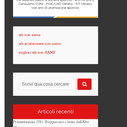
siti non aams
siti scommesse non aams
migliori siti non AAMS
Articoli recenti
Presentazioni (78): Ruggiscono i leoni dell’Alto