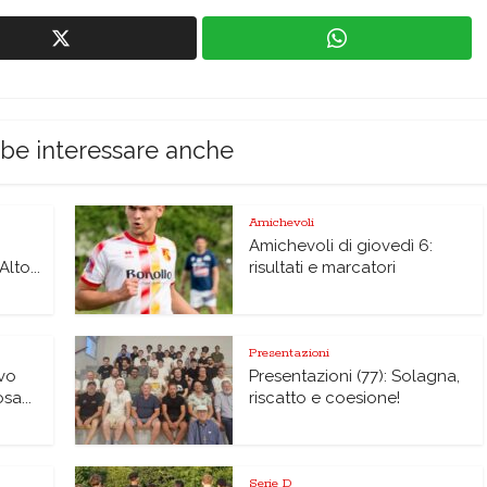
bbe interessare anche
Amichevoli
Amichevoli di giovedì 6:
lto...
risultati e marcatori
Presentazioni
vo
Presentazioni (77): Solagna,
sa...
riscatto e coesione!
Serie D