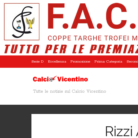
Serie D
Eccellenza
Promozione
Prima Categoria
Second
Tutte le notizie sul Calcio Vicentino
Rizzi