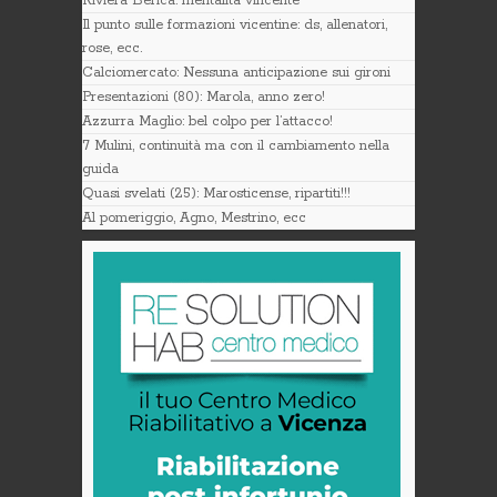
Riviera Berica: mentalità vincente
Il punto sulle formazioni vicentine: ds, allenatori,
rose, ecc.
Calciomercato: Nessuna anticipazione sui gironi
Presentazioni (80): Marola, anno zero!
Azzurra Maglio: bel colpo per l’attacco!
7 Mulini, continuità ma con il cambiamento nella
guida
Quasi svelati (25): Marosticense, ripartiti!!!
Al pomeriggio, Agno, Mestrino, ecc