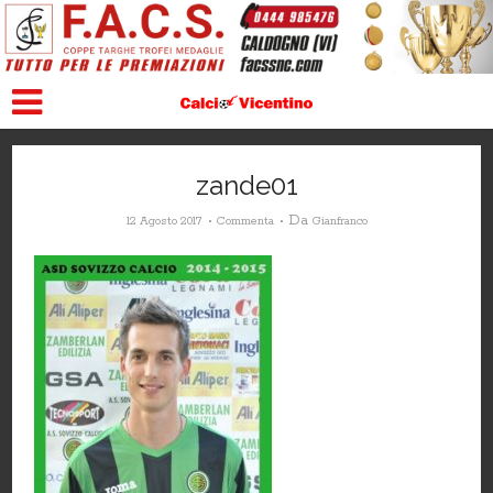
zande01
Da
12 Agosto 2017
Commenta
Gianfranco