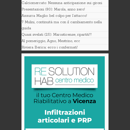
Calciomercato: Nessuna anticipazione sui gironi
Presentazioni (80): Marola, anno zero!
Azzurra Maglio: bel colpo per l’attacco!
7 Mulini, continuità ma con il cambiamento nella
guida
Quasi svelati (25): Marosticense, ripartiti!!!
Al pomeriggio, Agno, Mestrino, ecc
Riviera Berica: ecco i confermati!