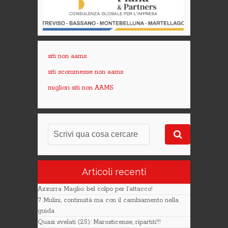
siti non aams
siti scommesse non aams
migliori siti non AAMS
Articoli recenti
Azzurra Maglio: bel colpo per l’attacco!
7 Mulini, continuità ma con il cambiamento nella
guida
Quasi svelati (25): Marosticense, ripartiti!!!