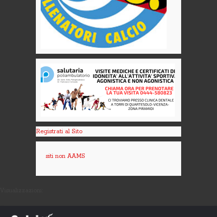
Registrati al Sito
siti non AAMS
Visualizzazioni: