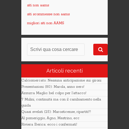
siti non aams
siti scommesse non aams
migliori siti non AAMS
Articoli recenti
Calciomercato: Nessuna anticipazione sui gironi
Presentazioni (80): Marola, anno zero!
Azzurra Maglio: bel colpo per l’attacco!
7 Mulini, continuità ma con il cambiamento nella
guida
Quasi svelati (25): Marosticense, ripartiti!!!
Al pomeriggio, Agno, Mestrino, ecc
Riviera Berica: ecco i confermati!