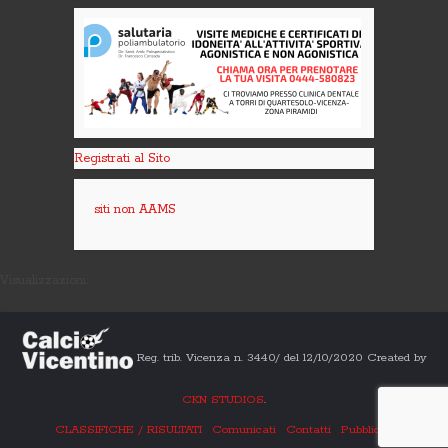
Registrati al Sito
siti non AAMS
Visualizzazioni:
Reg. trib. Vicenza n. 3440/ del 12/10/2020 Created by
CKN STUDIOS
.
CLASSIFICHE / RISULTATI
Comunicati
Contatti
Pubblicità