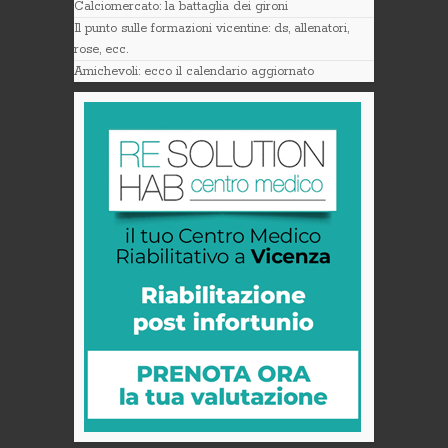
Calciomercato: la battaglia dei gironi
Il punto sulle formazioni vicentine: ds, allenatori,
rose, ecc.
Amichevoli: ecco il calendario aggiornato