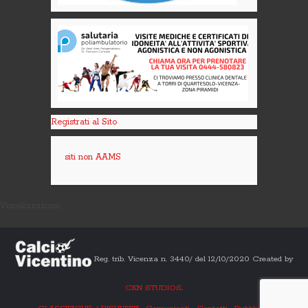
Registrati al Sito
siti non AAMS
Visualizzazioni:
Reg. trib. Vicenza n. 3440/ del 12/10/2020 Created by
CKN STUDIOS
.