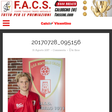
20170728_095156
Da
31 Agosto 2017
Commenta
Eros