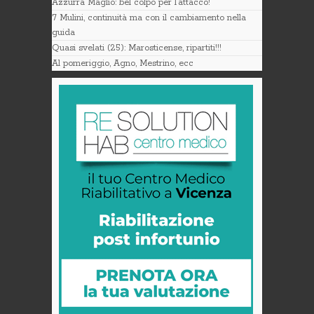
Azzurra Maglio: bel colpo per l’attacco!
7 Mulini, continuità ma con il cambiamento nella
guida
Quasi svelati (25): Marosticense, ripartiti!!!
Al pomeriggio, Agno, Mestrino, ecc