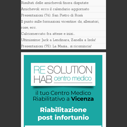
Risultati delle amichevoli finora disputate
Amichevoli: ecco il calendario aggiornato
Presentazioni (76). San Pietro di Rosà
Il punto sulle formazioni vicentine: ds, allenatori,
rose, ecc.
Calciomercato: fra attese e inizi…
Ultimissime: Jack a Lendinara, Zanella a Isola!
Presentazioni (75): La Masia… si ricomincia!