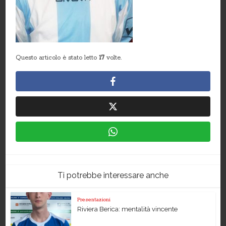
Questo articolo è stato letto
17
volte.
Ti potrebbe interessare anche
Presentazioni
Riviera Berica: mentalità vincente