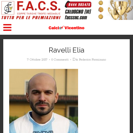
Ravelli Elia
Da
7 Ottobre 2017
0 Commenti
Federico Formisano