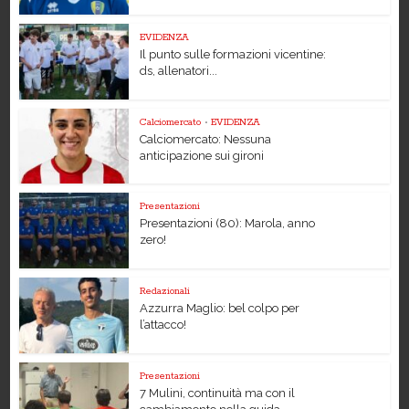
EVIDENZA
Il punto sulle formazioni vicentine:
ds, allenatori...
Calciomercato
•
EVIDENZA
Calciomercato: Nessuna
anticipazione sui gironi
Presentazioni
Presentazioni (80): Marola, anno
zero!
Redazionali
Azzurra Maglio: bel colpo per
l’attacco!
Presentazioni
7 Mulini, continuità ma con il