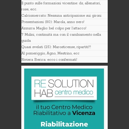
Il punto sulle formazioni vicentine: ds, allenatori,
rose, ecc.
Calciomercato: Nessuna anticipazione sui gironi
Presentazioni (80): Marola, anno zero!
Azzurra Maglio: bel colpo per l’attacco!
7 Mulini, continuità ma con il cambiamento nella
guida
Quasi svelati (25): Marosticense, ripartiti!!!
Al pomeriggio, Agno, Mestrino, ecc
Riviera Berica: ecco i confermati!