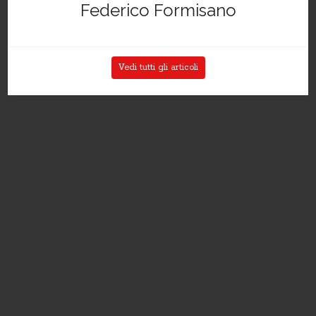
Federico Formisano
Vedi tutti gli articoli