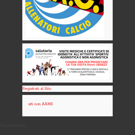
Registrati al Sito
siti non AAMS
Visualizzazioni: