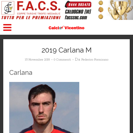
2019 Carlana M
Da
15 Novembre 2019
0 Commenti
Federico Formisano
Carlana