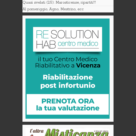
Quasi svelati (25): Marosticense, ripartiti!!!
Al pomeriggio, Agno, Mestrino, ecc