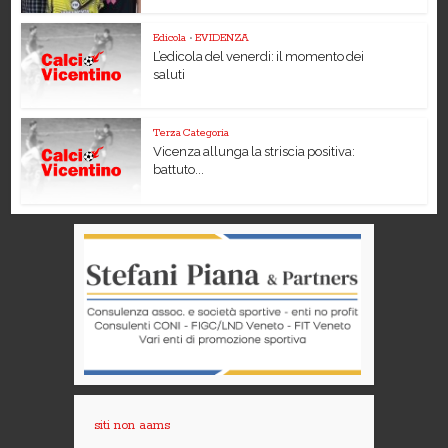
Edicola
•
EVIDENZA
L’edicola del venerdi: il momento dei
saluti
Terza Categoria
Vicenza allunga la striscia positiva:
battuto...
siti non aams