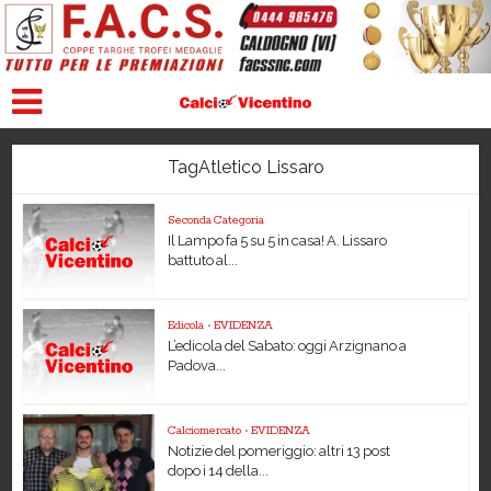
TagAtletico Lissaro
Seconda Categoria
Il Lampo fa 5 su 5 in casa! A. Lissaro
battuto al...
Edicola
•
EVIDENZA
L’edicola del Sabato: oggi Arzignano a
Padova...
Calciomercato
•
EVIDENZA
Notizie del pomeriggio: altri 13 post
dopo i 14 della...