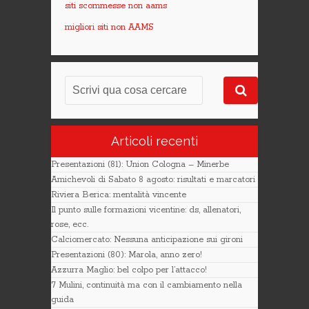
siti scommesse non aams
migliori siti non AAMS
Articoli recenti
Presentazioni (81): Union Cologna – Minerbe
Amichevoli di Sabato 8 agosto: risultati e marcatori
Riviera Berica: mentalità vincente
Il punto sulle formazioni vicentine: ds, allenatori,
rose, ecc.
Calciomercato: Nessuna anticipazione sui gironi
Presentazioni (80): Marola, anno zero!
Azzurra Maglio: bel colpo per l’attacco!
7 Mulini, continuità ma con il cambiamento nella
guida