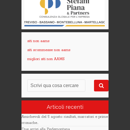
siti non aams
siti scommesse non aams
migliori siti non AAMS
Articoli recenti
Amichevoli del 5 agosto: risultati, marcatori e prime
cronache..
Due arrivi alla Pedemontana.