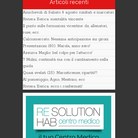
Articoli recenti
Amichevoli di Sabato 8 agosto: risultati e marcatori
Riviera Berica: mentalità vincente
Il punto sulle formazioni vicentine: ds, allenatori,
rose, ecc.
Calciomercato: Nessuna anticipazione sui gironi
Presentazioni (80): Marola, anno zero!
Azzurra Maglio: bel colpo per l’attacco!
7 Mulini, continuità ma con il cambiamento nella
guida
Quasi svelati (25): Marosticense, ripartiti!!!
Al pomeriggio, Agno, Mestrino, ecc
Riviera Berica: ecco i confermati!