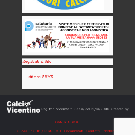
Registrati al Sito
siti non AAMS
Reg. trib. Vicenza n. 3440/ del 12/10/2020 Created by
CKN STUDIOS
.
CLASSIFICHE / RISULTATI
Comunicati
Contatti
Pubblicità