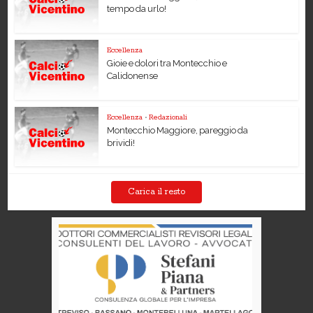
tempo da urlo!
Eccellenza
Gioie e dolori tra Montecchio e
Calidonense
Eccellenza
•
Redazionali
Montecchio Maggiore, pareggio da
brividi!
Carica il resto