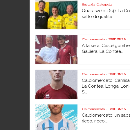
Seconda Categoria
Quasi svelati (14): La C
salto di qualità...
Calciomercato
EVIDENZA
•
Alla sera: Castelgombe
Galliera, La Contea...
Calciomercato
EVIDENZA
•
Calciomercato: Camisa
La Contea, Longa, Loni
S...
Calciomercato
EVIDENZA
•
Calciomercato: un sab
ricco, ricco….