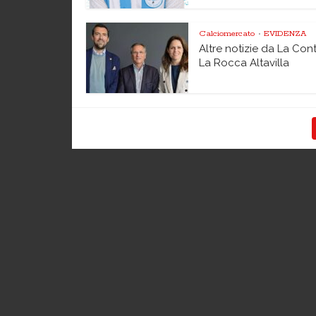
Calciomercato
EVIDENZA
•
Altre notizie da La Con
La Rocca Altavilla