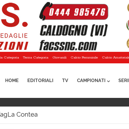
a Categoria
Terza Categoria
Giovanili
Calcio Femminile
Calcio Amatorial
HOME
EDITORIALI
TV
CAMPIONATI
SERI
agLa Contea