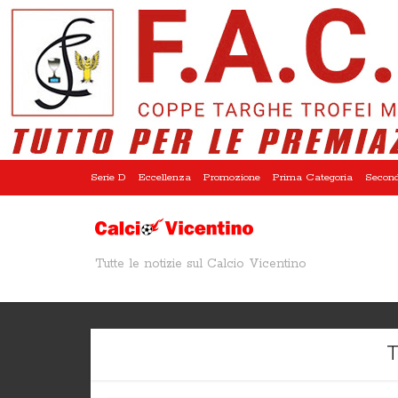
Serie D
Eccellenza
Promozione
Prima Categoria
Second
Tutte le notizie sul Calcio Vicentino
T