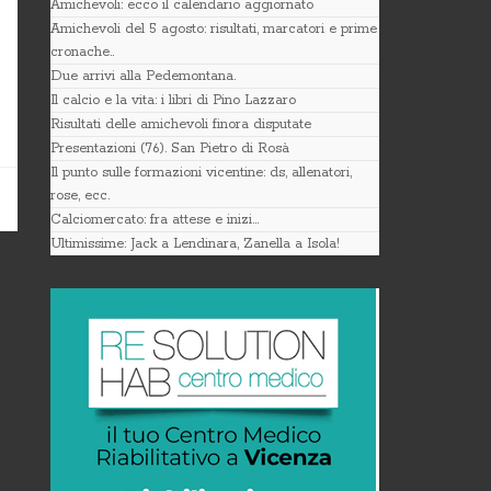
Amichevoli: ecco il calendario aggiornato
Amichevoli del 5 agosto: risultati, marcatori e prime
cronache..
Due arrivi alla Pedemontana.
Il calcio e la vita: i libri di Pino Lazzaro
Risultati delle amichevoli finora disputate
Presentazioni (76). San Pietro di Rosà
Il punto sulle formazioni vicentine: ds, allenatori,
rose, ecc.
Calciomercato: fra attese e inizi…
Ultimissime: Jack a Lendinara, Zanella a Isola!