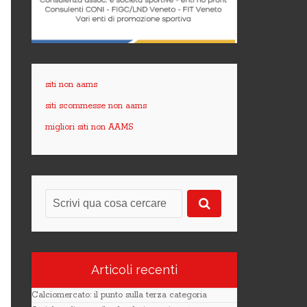
siti non aams
siti scommesse non aams
migliori siti non AAMS
Articoli recenti
Calciomercato: il punto sulla terza categoria