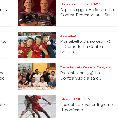
Calciomercato
EVIDENZA
•
ontea,
Al pomeriggio: Belfiorese, La
Contea, Pedemontana, San...
EVIDENZA
rto,
Montebello clamoroso 4-0
al Cornedo. La Contea
battuta
Presentazioni
Seconda Categoria
•
no,
Presentazioni (39): La
go,
Contea vuole alzare...
Edicola
EVIDENZA
•
ato
L’edicola del venerdì, giorno
di conferme