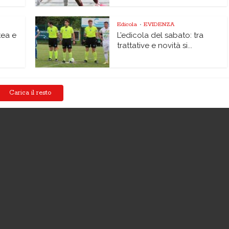
Edicola
EVIDENZA
•
tea e
L’edicola del sabato: tra
trattative e novità si...
Carica il resto