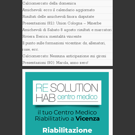
Calciomercato della domenica
Amichevoli: ecco il calendario aggiornato
Risultati delle amichevoli finora disputate
Presentazioni (82): Union Cologna – Minerbe
Amichevoli di Sabato 8 agosto: risultati e marcatori
Riviera Berica: mentalità vincente
Il punto sulle formazioni vicentine: ds, allenatori,
rose, ecc.
Calciomercato: Nessuna anticipazione sui gironi
Presentazioni (80): Marola, anno zero!