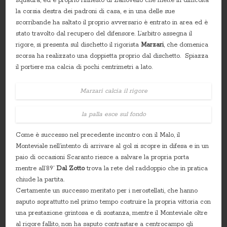
squadra, ed è proprio l’innesto di Zanovello che mette in difficoltà
la corsia destra dei padroni di casa, e in una delle sue
scorribande ha saltato il proprio avversario è entrato in area ed è
stato travolto dal recupero del difensore. L’arbitro assegna il
rigore, si presenta sul dischetto il rigorista
Marzari
, che domenica
scorsa ha realizzato una doppietta proprio dal dischetto. Spiazza
il portiere ma calcia di pochi centrimetri a lato.
Marzari calcia il rigore
la palla esce sul fondo
Come è successo nel precedente incontro con il Malo, il
Monteviale nell’intento di arrivare al gol si scopre in difesa e in un
paio di occasioni Scaranto riesce a salvare la propria porta
mentre all’89’
Dal Zotto
trova la rete del raddoppio che in pratica
chiude la partita.
Certamente un successo meritato per i nerostellati, che hanno
saputo soprattutto nel primo tempo costruire la propria vittoria con
una prestazione grintosa e di sostanza, mentre il Monteviale oltre
al rigore fallito, non ha saputo contrastare a centrocampo gli