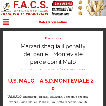
Promozione
Marzari sbaglia il penalty
del pari e il Monteviale
perde con il Malo
Da
10 Ottobre 2022
0 Commenti
Antonio Martinello
U.S. MALO – A.S.D.MONTEVIALE 2 –
0
U.S.MALO:
Antoniazzi, Brandi, Ballardin, Vaccari, Zaccaria,
Ruviero, Savio (dal 64’ Piazza), Dal Zotto, Tecchio (dal 85’